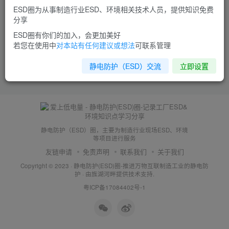
ESD圈为从事制造行业ESD、环境相关技术人员，提供知识免费
分享
ESD圈有你们的加入，会更加美好
若您在使用中
对本站有任何建议或想法
可联系管理
静电防护（ESD）交流
立即设置
静电防护（ESD）圈，主要为制造行业现场ESD、环境
等项目进行服务
友链申请
免责声明
联系我们
关于我们
Copyright © 2023 ·
静电防护(ESD)圈-推进万物互联制造工业的静电防
护
· 由
旌湖河畔
提供技术支持.
粤ICP备17084402号-1