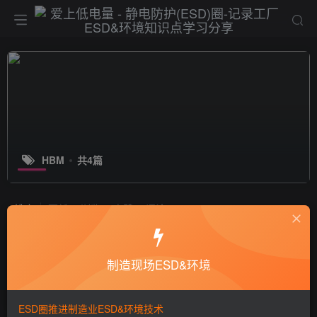
HBM
共4篇
排序
更新
浏览
点赞
评论
静电放电（ESD）对电子产品造成的
损坏方式
制造现场ESD&环境
静电技术
6年前
9351
ESD圈推进制造业ESD&环境技术