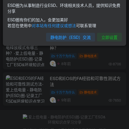
ESD圈为从事制造行业ESD、环境相关技术人员，提供知识免费
静电事件监测仪，对于HBM/CDM模型
分享
放电的监测
ESD圈有你们的加入，会更加美好
ESD产品
若您在使用中
对本站有任何建议或想法
可联系管理
7年前
5861
静电防护（ESD）交流
立即设置
电子行业常见的静电释放模式有哪三
种？
十万个为什么
静电技术
8年前
8706
ESD和EOS的FA经验和可靠性测试方
法
十万个为什么
静电技术
9年前
7650