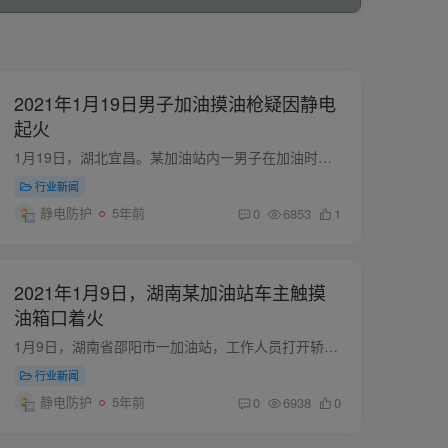
2021年1月19日男子加油摸油枪疑因静电
起火
1月19日，湖北宜昌。某加油站内一男子在加油时，摸加油枪疑因静电起火，车辆油箱口处燃烧起来。男子紧急找到灭火器，但不会使用。幸好工作人员及时赶到将火扑灭。 图片来源见水印 视频地址：htt...
行业新闻
静电防护
5年前
0
6853
1
2021年1月9日，湖南某加油站车主触摸
油箱口着火
1月9日，湖南省邵阳市一加油站，工作人员打开轿车油箱盖准备提枪加油，这时车主发现油箱口有片树叶，准备用手将树叶清理。 因车主身穿睡衣，加上冬季气候干燥，手部积聚静电引燃油箱口附近散发...
行业新闻
静电防护
5年前
0
6938
0