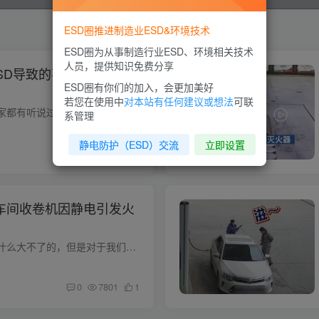
ESD圈推进制造业ESD&环境技术
ESD圈为从事制造行业ESD、环境相关技术
人员，提供知识免费分享
ESD导致的事故都有哪
ESD圈有你们的加入，会更加美好
若您在使用中
对本站有任何建议或想法
可联
在工厂内部，想必大家都有听说过ESD敏感器件被静电所破坏的案例是有的，但在这里小编是想告诉大家在我们生活中还是有很多ESD导致的事故案例； 2020年一年中因ESD所导致的事故有： 1、2020年1月7...
系管理
静电防护（ESD）交流
立即设置
0
7920
1
厂车间收卷机因静电引发火
静电听起来好像没有什么大不了的，但是对于我们来说，这是常识，是我们需要学习并且掌握的，下面就是一则静电的事故，收卷机作业时因静电而导致火龙。 图片来源水印 视频地址：https://tv.sohu....
0
7801
1