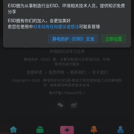
ESD圈为从事制造行业ESD、环境相关技术人员，提供知识免费
接地的重要性，华润微电子厂火灾起
分享
因？
ESD圈有你们的加入，会更加美好
行业新闻
若您在使用中
对本站有任何建议或想法
可联系管理
8年前
7619
静电防护（ESD）交流
立即设置
静电防护（ESD）圈，主要为制造行业现场ESD、环境
等项目进行服务
友链申请
免责声明
联系我们
关于我们
Copyright © 2023 ·
静电防护(ESD)圈-推进万物互联制造工业的静电防
护
· 由
旌湖河畔
提供技术支持.
粤ICP备17084402号-1