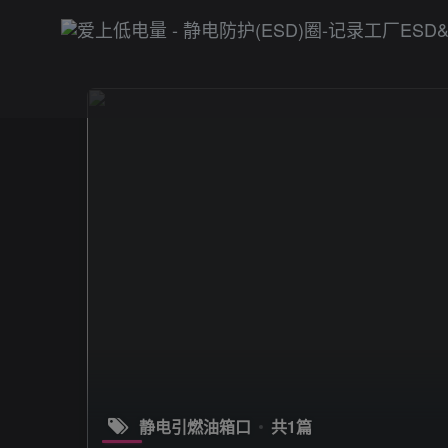
静电引燃油箱口
共1篇