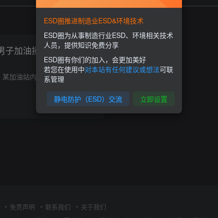
ESD圈推进制造业ESD&环境技术
ESD圈为从事制造行业ESD、环境相关技术
人员，提供知识免费分享
9日男子加油摸油枪疑因静电
ESD圈有你们的加入，会更加美好
若您在使用中
对本站有任何建议或想法
可联
1月19日，湖北宜昌。某加油站内一男子在加油时，摸加油枪疑因静电起火，车辆油箱口处燃烧起来。男子紧急找到灭火器，但不会使用。幸好工作人员及时赶到将火扑灭。 图片来源见水印 视频地址：htt...
系管理
静电防护（ESD）交流
立即设置
0
6855
1
免责声明
联系我们
关于我们