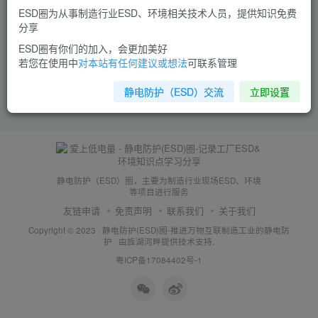
ESD圈为从事制造行业ESD、环境相关技术人员，提供知识免费
分享
ESD圈有你们的加入，会更加美好
若您在使用中
对本站有任何建议或想法
可联系管理
静电防护（ESD）交流
立即设置
静电防护（ESD）圈，主要为制造行业现场ESD、环境
等项目进行服务
友链申请
免责声明
联系我们
关于我们
Copyright © 2023 ·
静电防护(ESD)圈-推进万物互联制造工业的静电防
护
· 由
旌湖河畔
提供技术支持.
粤ICP备17084402号-1