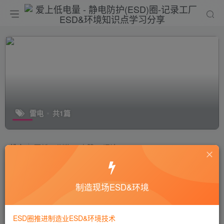
雷电
共1篇
排序
更新
浏览
点赞
评论
海南东方市一村庄42头牛疑似遭“雷电
君”击毁
制造现场ESD&环境
行业新闻
5年前
1W+
ESD圈推进制造业ESD&环境技术