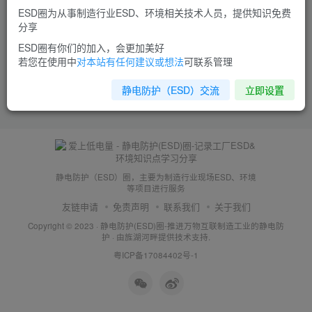
ESD圈为从事制造行业ESD、环境相关技术人员，提供知识免费
分享
ESD圈有你们的加入，会更加美好
若您在使用中
对本站有任何建议或想法
可联系管理
静电防护（ESD）交流
立即设置
静电防护（ESD）圈，主要为制造行业现场ESD、环境
等项目进行服务
友链申请
免责声明
联系我们
关于我们
Copyright © 2023 ·
静电防护(ESD)圈-推进万物互联制造工业的静电防
护
· 由
旌湖河畔
提供技术支持.
粤ICP备17084402号-1