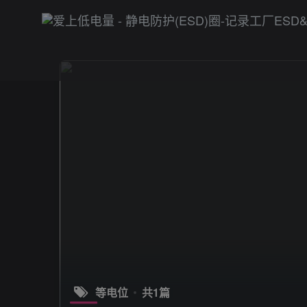
等电位
共1篇