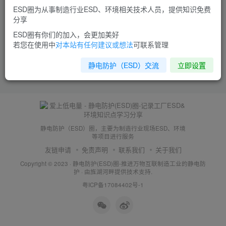
ESD圈为从事制造行业ESD、环境相关技术人员，提供知识免费
分享
ESD圈有你们的加入，会更加美好
若您在使用中
对本站有任何建议或想法
可联系管理
静电防护（ESD）交流
立即设置
静电防护（ESD）圈，主要为制造行业现场ESD、环境
等项目进行服务
友链申请
免责声明
联系我们
关于我们
Copyright © 2023 ·
静电防护(ESD)圈-推进万物互联制造工业的静电防
护
· 由
旌湖河畔
提供技术支持.
粤ICP备17084402号-1