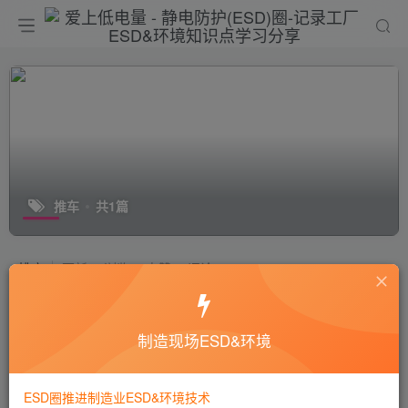
推车
共1篇
排序
更新
浏览
点赞
评论
车间搬运小推车防静电如何实现？
制造现场ESD&环境
十万个为什么
静电技术
9年前
7747
ESD圈推进制造业ESD&环境技术