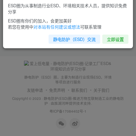
ESD圈为从事制造行业ESD、环境相关技术人员，提供知识免费
分享
ESD圈有你们的加入，会更加美好
若您在使用中
对本站有任何建议或想法
可联系管理
静电防护（ESD）交流
立即设置
静电防护（ESD）圈，主要为制造行业现场ESD、环境
等项目进行服务
友链申请
免责声明
联系我们
关于我们
Copyright © 2023 ·
静电防护(ESD)圈-推进万物互联制造工业的静电防
护
· 由
旌湖河畔
提供技术支持.
粤ICP备17084402号-1