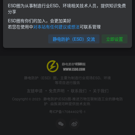
ESD圈为从事制造行业ESD、环境相关技术人员，提供知识免费
分享
ESD圈有你们的加入，会更加美好
若您在使用中
对本站有任何建议或想法
可联系管理
静电防护（ESD）交流
立即设置
静电防护（ESD）圈，主要为制造行业现场ESD、环境
等项目进行服务
友链申请
免责声明
联系我们
关于我们
Copyright © 2023 ·
静电防护(ESD)圈-推进万物互联制造工业的静电防
护
· 由
旌湖河畔
提供技术支持.
粤ICP备17084402号-1