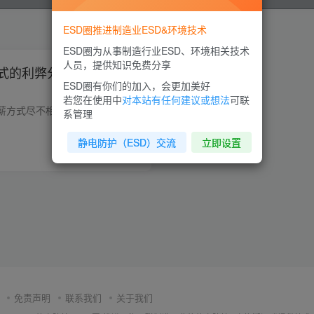
ESD圈推进制造业ESD&环境技术
ESD圈为从事制造行业ESD、环境相关技术
人员，提供知识免费分享
式的利弊分析，相当有道
ESD圈有你们的加入，会更加美好
若您在使用中
对本站有任何建议或想法
可联
不同的企业采用的计薪方式尽不相同，有计时也有计件（大部分企业都是采用的计时的方式），浅谈计件工资方式的利弊。 采用计件工资制度的好处： 一、可以提高员工积极性，提高企业的生产效率。由...
系管理
静电防护（ESD）交流
立即设置
0
6202
2
免责声明
联系我们
关于我们