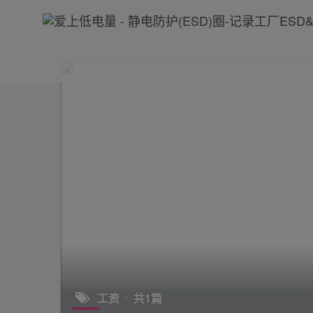
工资
共1篇