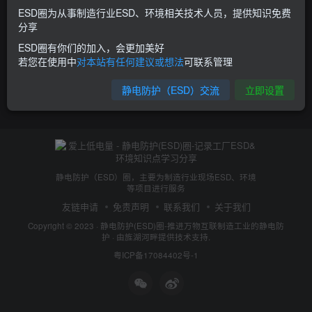
ESD圈为从事制造行业ESD、环境相关技术人员，提供知识免费
分享
ESD圈有你们的加入，会更加美好
若您在使用中
对本站有任何建议或想法
可联系管理
静电防护（ESD）交流
立即设置
静电防护（ESD）圈，主要为制造行业现场ESD、环境
等项目进行服务
友链申请
免责声明
联系我们
关于我们
Copyright © 2023 ·
静电防护(ESD)圈-推进万物互联制造工业的静电防
护
· 由
旌湖河畔
提供技术支持.
粤ICP备17084402号-1