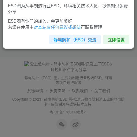
ESD圈为从事制造行业ESD、环境相关技术人员，提供知识免费
分享
ESD圈有你们的加入，会更加美好
若您在使用中
对本站有任何建议或想法
可联系管理
静电防护（ESD）交流
立即设置
静电防护（ESD）圈，主要为制造行业现场ESD、环境
等项目进行服务
友链申请
免责声明
联系我们
关于我们
Copyright © 2023 ·
静电防护(ESD)圈-推进万物互联制造工业的静电防
护
· 由
旌湖河畔
提供技术支持.
粤ICP备17084402号-1