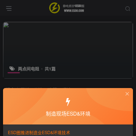
两点间电阻
共1篇
排序
更新
浏览
点赞
评论
材料两点间电阻与表面电阻定义区分？
制造现场ESD&环境
十万个为什么
静电技术
8年前
7935
ESD圈推进制造业ESD&环境技术