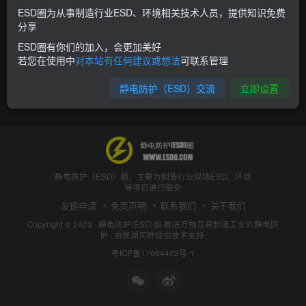
ESD圈为从事制造行业ESD、环境相关技术人员，提供知识免费
分享
ESD圈有你们的加入，会更加美好
若您在使用中
对本站有任何建议或想法
可联系管理
静电防护（ESD）交流
立即设置
静电防护（ESD）圈，主要为制造行业现场ESD、环境
等项目进行服务
友链申请
免责声明
联系我们
关于我们
Copyright © 2023 ·
静电防护(ESD)圈-推进万物互联制造工业的静电防
护
· 由
旌湖河畔
提供技术支持.
粤ICP备17084402号-1