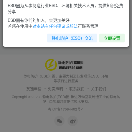
ESD圈为从事制造行业ESD、环境相关技术人员，提供知识免费
分享
十万个为什么
静电技术
ESD圈有你们的加入，会更加美好
9年前
6562
若您在使用中
对本站有任何建议或想法
可联系管理
静电防护（ESD）交流
立即设置
静电防护（ESD）圈，主要为制造行业现场ESD、环境
等项目进行服务
友链申请
免责声明
联系我们
关于我们
Copyright © 2023 ·
静电防护(ESD)圈-推进万物互联制造工业的静电防
护
· 由
旌湖河畔
提供技术支持.
粤ICP备17084402号-1