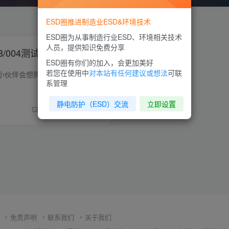
ESD圈推进制造业ESD&环境技术
ESD圈为从事制造行业ESD、环境相关技术
人员，提供知识免费分享
003/004测试仪器真假辨别
ESD圈有你们的加入，会更加美好
若您在使用中
对本站有任何建议或想法
可联
对于测试仪器，很多小伙伴会想购买回来有计量OK就是好的，但是万万没有想到市面上还在流通着高仿（也就是所谓的假货）的产品，在大家不知道的情况下，采购人员已经购买回来了。所以今天ESD圈小...
系管理
静电防护（ESD）交流
立即设置
0
4.6W+
2109
免责声明
联系我们
关于我们