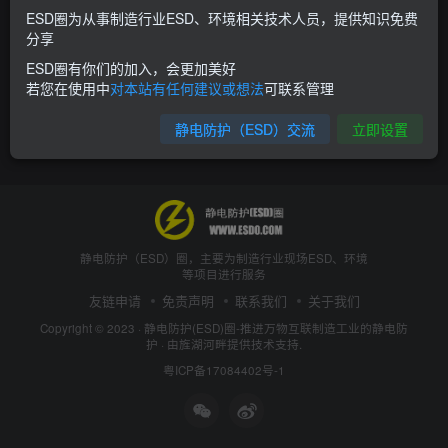
ESD圈为从事制造行业ESD、环境相关技术人员，提供知识免费
分享
ESD圈有你们的加入，会更加美好
若您在使用中
对本站有任何建议或想法
可联系管理
静电防护（ESD）交流
立即设置
静电防护（ESD）圈，主要为制造行业现场ESD、环境
等项目进行服务
友链申请
免责声明
联系我们
关于我们
Copyright © 2023 ·
静电防护(ESD)圈-推进万物互联制造工业的静电防
护
· 由
旌湖河畔
提供技术支持.
粤ICP备17084402号-1