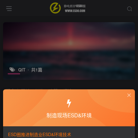
QIT
共1篇
排序
更新
浏览
点赞
评论
SQE工作要既激励又要鞭笞
制造现场ESD&环境
培训咨询
9年前
6311
ESD圈推进制造业ESD&环境技术