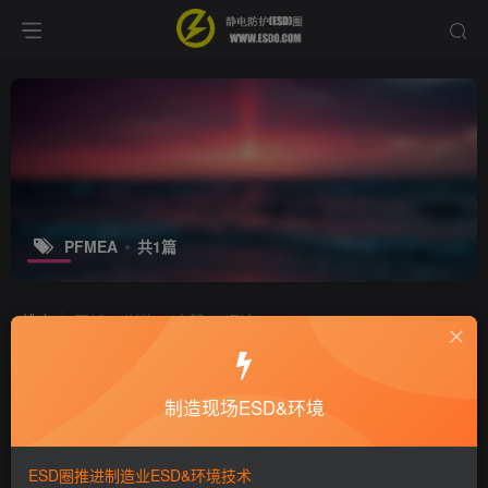
PFMEA
共1篇
排序
更新
浏览
点赞
评论
FMEA的基础知识和发展历史
制造现场ESD&环境
培训咨询
9年前
8978
ESD圈推进制造业ESD&环境技术