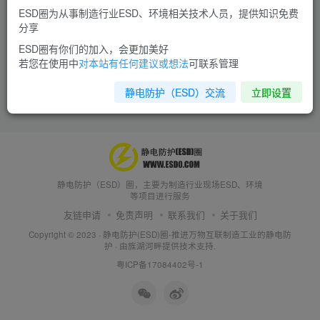
ESD圈为从事制造行业ESD、环境相关技术人员，提供知识免费
分享
ESD圈有你们的加入，会更加美好
若您在使用中
对本站有任何建议或想法
可联系管理
静电防护（ESD）交流
立即设置
静电防护（ESD）圈，主要为制造行业现场ESD、环境
等项目进行服务
友链申请
免责声明
联系我们
关于我们
Copyright © 2023 ·
静电防护(ESD)圈-推进万物互联制造工业的静电防
护
· 由
旌湖河畔
提供技术支持.
粤ICP备17084402号-1