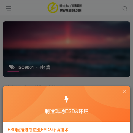
ISO9001
共1篇
排序
更新
浏览
点赞
评论
ISO9000与20等认证有何区别与联系？
制造现场ESD&环境
十万个为什么
8年前
5208
ESD圈推进制造业ESD&环境技术