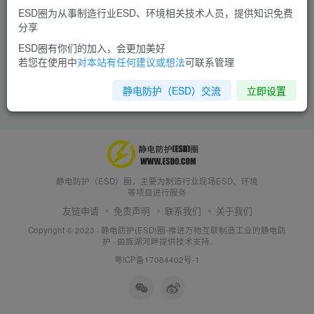
ESD圈为从事制造行业ESD、环境相关技术人员，提供知识免费
分享
ESD圈有你们的加入，会更加美好
若您在使用中
对本站有任何建议或想法
可联系管理
静电防护（ESD）交流
立即设置
静电防护（ESD）圈，主要为制造行业现场ESD、环境
等项目进行服务
友链申请
免责声明
联系我们
关于我们
Copyright © 2023 ·
静电防护(ESD)圈-推进万物互联制造工业的静电防
护
· 由
旌湖河畔
提供技术支持.
粤ICP备17084402号-1