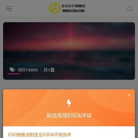
ISO14000
共1篇
排序
更新
浏览
点赞
评论
环境管理体系
制造现场ESD&环境
环境技术
9年前
5495
ESD圈推进制造业ESD&环境技术