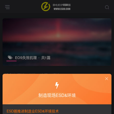
EOS失效机理
共1篇
排序
更新
浏览
点赞
评论
EOS失效机理有哪些呢？
制造现场ESD&环境
十万个为什么
静电技术
8年前
1W+
ESD圈推进制造业ESD&环境技术