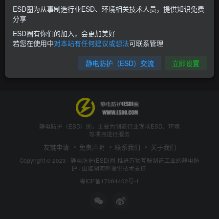
ESD圈为从事制造行业ESD、环境相关技术人员，提供知识免费
分享
ESD圈有你们的加入，会更加美好
若您在使用中
对本站有任何建议或想法
可联系管理
静电防护（ESD）交流
立即设置
静电防护（ESD）圈，主要为制造行业现场ESD、环境
等项目进行服务
友链申请
免责声明
联系我们
关于我们
Copyright © 2023 ·
静电防护(ESD)圈-推进万物互联制造工业的静电防
护
· 由
旌湖河畔
提供技术支持.
粤ICP备17084402号-1