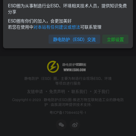
ESD圈为从事制造行业ESD、环境相关技术人员，提供知识免费
分享
ESD圈有你们的加入，会更加美好
若您在使用中
对本站有任何建议或想法
可联系管理
静电防护（ESD）交流
立即设置
静电防护（ESD）圈，主要为制造行业现场ESD、环境
等项目进行服务
友链申请
免责声明
联系我们
关于我们
Copyright © 2023 ·
静电防护(ESD)圈-推进万物互联制造工业的静电防
护
· 由
旌湖河畔
提供技术支持.
粤ICP备17084402号-1