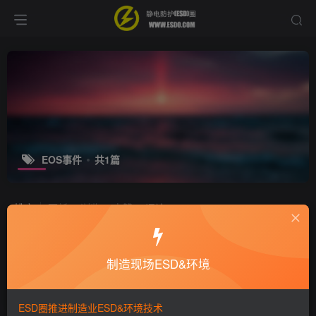
EOS事件
共1篇
排序
更新
浏览
点赞
评论
EOS事件应包括哪些呢？
制造现场ESD&环境
十万个为什么
静电技术
8年前
6597
ESD圈推进制造业ESD&环境技术