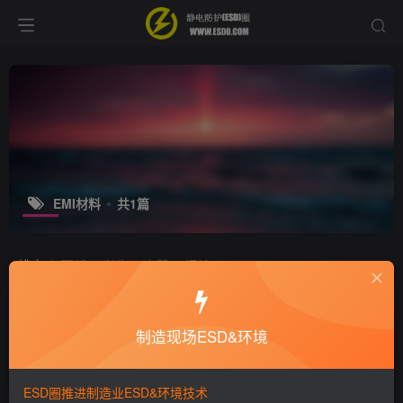
EMI材料
共1篇
排序
更新
浏览
点赞
评论
EMI材料：EMI抑制材料探讨
制造现场ESD&环境
静电技术
6年前
7183
ESD圈推进制造业ESD&环境技术