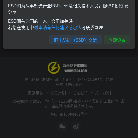
ESD圈为从事制造行业ESD、环境相关技术人员，提供知识免费
分享
ESD圈有你们的加入，会更加美好
若您在使用中
对本站有任何建议或想法
可联系管理
静电防护（ESD）交流
立即设置
静电防护（ESD）圈，主要为制造行业现场ESD、环境
等项目进行服务
友链申请
免责声明
联系我们
关于我们
Copyright © 2023 ·
静电防护(ESD)圈-推进万物互联制造工业的静电防
护
· 由
旌湖河畔
提供技术支持.
粤ICP备17084402号-1