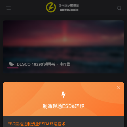
DESCO 19290说明书
共1篇
排序
更新
浏览
点赞
评论
DESCO 19290重锤式电阻测试仪操作
说明
制造现场ESD&环境
ESD产品
6年前
3.8W+
ESD圈推进制造业ESD&环境技术