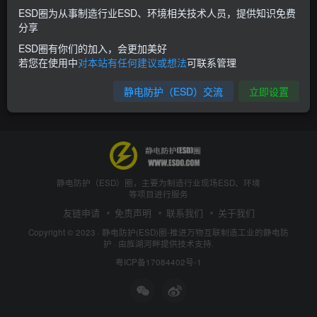
ESD圈为从事制造行业ESD、环境相关技术人员，提供知识免费
分享
ESD圈有你们的加入，会更加美好
若您在使用中
对本站有任何建议或想法
可联系管理
静电防护（ESD）交流
立即设置
静电防护（ESD）圈，主要为制造行业现场ESD、环境
等项目进行服务
友链申请
免责声明
联系我们
关于我们
Copyright © 2023 ·
静电防护(ESD)圈-推进万物互联制造工业的静电防
护
· 由
旌湖河畔
提供技术支持.
粤ICP备17084402号-1