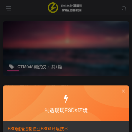
CTM048测试仪
共1篇
排序
更新
浏览
点赞
评论
CTM048测试仪（EM EYE）参数说明
制造现场ESD&环境
ESD产品
7年前
3.4W+
ESD圈推进制造业ESD&环境技术