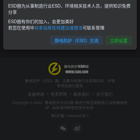
ESD圈为从事制造行业ESD、环境相关技术人员，提供知识免费
分享
ESD圈有你们的加入，会更加美好
若您在使用中
对本站有任何建议或想法
可联系管理
静电防护（ESD）交流
立即设置
静电防护（ESD）圈，主要为制造行业现场ESD、环境
等项目进行服务
友链申请
免责声明
联系我们
关于我们
Copyright © 2023 ·
静电防护(ESD)圈-推进万物互联制造工业的静电防
护
· 由
旌湖河畔
提供技术支持.
粤ICP备17084402号-1