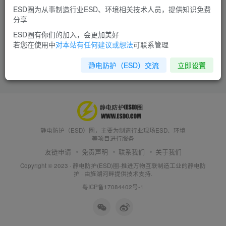
ESD圈为从事制造行业ESD、环境相关技术人员，提供知识免费
分享
ESD圈有你们的加入，会更加美好
若您在使用中
对本站有任何建议或想法
可联系管理
静电防护（ESD）交流
立即设置
静电防护（ESD）圈，主要为制造行业现场ESD、环境
等项目进行服务
友链申请
免责声明
联系我们
关于我们
Copyright © 2023 ·
静电防护(ESD)圈-推进万物互联制造工业的静电防
护
· 由
旌湖河畔
提供技术支持.
粤ICP备17084402号-1