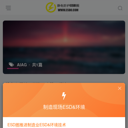
AIAG
共1篇
排序
更新
浏览
点赞
评论
FMEA的基础知识和发展历史
制造现场ESD&环境
培训咨询
9年前
8989
ESD圈推进制造业ESD&环境技术