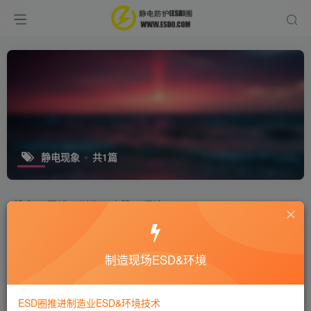
静电现象
共1篇
排序
更新
浏览
点赞
评论
猫狗偶遇静电，会擦出怎样的“火花”
制造现场ESD&环境
行业新闻
6年前
3W+
ESD圈推进制造业ESD&环境技术