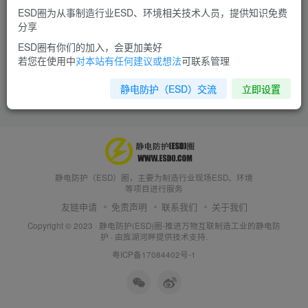
ESD圈为从事制造行业ESD、环境相关技术人员，提供知识免费
分享
ESD圈有你们的加入，会更加美好
若您在使用中
对本站有任何建议或想法
可联系管理
静电防护（ESD）交流
立即设置
静电防护（ESD）圈，主要为制造行业现场ESD、环境
等项目进行服务
友链申请
免责声明
联系我们
关于我们
Copyright © 2023 ·
静电防护(ESD)圈-推进万物互联制造工业的静电防
护
· 由
旌湖河畔
提供技术支持.
粤ICP备17084402号-1