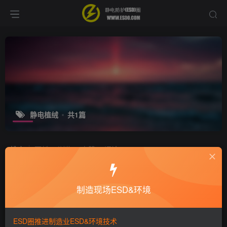
静电植绒
共1篇
排序
更新
浏览
点赞
评论
生活中的静电应用有哪些?
制造现场ESD&环境
静电技术
6年前
1.8W+
ESD圈推进制造业ESD&环境技术