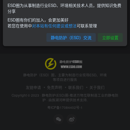
ESD圈为从事制造行业ESD、环境相关技术人员，提供知识免费
分享
ESD圈有你们的加入，会更加美好
若您在使用中
对本站有任何建议或想法
可联系管理
静电防护（ESD）交流
立即设置
静电防护（ESD）圈，主要为制造行业现场ESD、环境
等项目进行服务
友链申请
免责声明
联系我们
关于我们
Copyright © 2023 ·
静电防护(ESD)圈-推进万物互联制造工业的静电防
护
· 由
旌湖河畔
提供技术支持.
粤ICP备17084402号-1