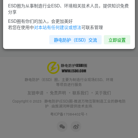
ESD圈为从事制造行业ESD、环境相关技术人员，提供知识免费
分享
ESD圈有你们的加入，会更加美好
若您在使用中
对本站有任何建议或想法
可联系管理
静电防护（ESD）交流
立即设置
静电防护（ESD）圈，主要为制造行业现场ESD、环境
等项目进行服务
友链申请
免责声明
联系我们
关于我们
Copyright © 2023 ·
静电防护(ESD)圈-推进万物互联制造工业的静电防
护
· 由
旌湖河畔
提供技术支持.
粤ICP备17084402号-1