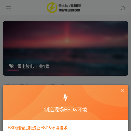
雷电放电
共1篇
排序
更新
浏览
点赞
评论
海南东方市一村庄42头牛疑似遭“雷电
君”击毁
制造现场ESD&环境
行业新闻
5年前
1W+
ESD圈推进制造业ESD&环境技术