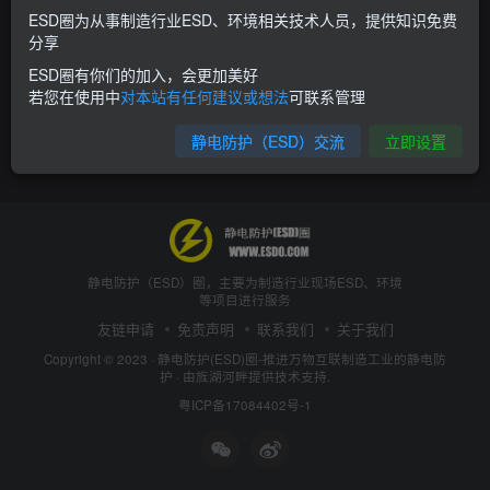
ESD圈为从事制造行业ESD、环境相关技术人员，提供知识免费
分享
ESD圈有你们的加入，会更加美好
若您在使用中
对本站有任何建议或想法
可联系管理
静电防护（ESD）交流
立即设置
静电防护（ESD）圈，主要为制造行业现场ESD、环境
等项目进行服务
友链申请
免责声明
联系我们
关于我们
Copyright © 2023 ·
静电防护(ESD)圈-推进万物互联制造工业的静电防
护
· 由
旌湖河畔
提供技术支持.
粤ICP备17084402号-1