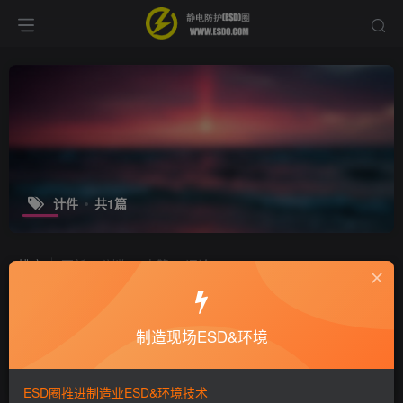
计件
共1篇
排序
更新
浏览
点赞
评论
工厂计件工资方式的利弊分析，相当有
道理
制造现场ESD&环境
培训咨询
9年前
6202
ESD圈推进制造业ESD&环境技术