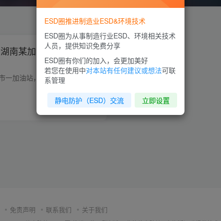
ESD圈推进制造业ESD&环境技术
ESD圈为从事制造行业ESD、环境相关技术
人员，提供知识免费分享
日，湖南某加油站车主触摸
ESD圈有你们的加入，会更加美好
若您在使用中
对本站有任何建议或想法
可联
1月9日，湖南省邵阳市一加油站，工作人员打开轿车油箱盖准备提枪加油，这时车主发现油箱口有片树叶，准备用手将树叶清理。 因车主身穿睡衣，加上冬季气候干燥，手部积聚静电引燃油箱口附近散发...
系管理
静电防护（ESD）交流
立即设置
0
6941
0
免责声明
联系我们
关于我们