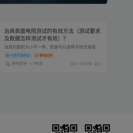
治具表面电阻测试的有效方法（测试要求
及数据怎样测试才有效）？
治具的面积大小不一样，但是可以选用手持式电极来测试表面电阻（两拼电阻）。 两拼电阻在标准的测试手法中，会有一个刻度线，两点压下去要压到刻度线位置，这种力度压下去才是真正的测试值（两...
十万个为什么
静电技术
静电防护
9年前
0
5760
2