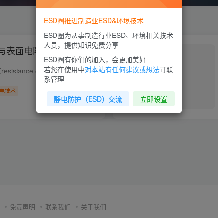
ESD圈推进制造业ESD&环境技术
ESD圈为从事制造行业ESD、环境相关技术
人员，提供知识免费分享
与表面电阻定义区分？
ESD圈有你们的加入，会更加美好
若您在使用中
对本站有任何建议或想法
可联
1、材料两点间电阻（resistance of two point）是指在一给定通电时间内，施加材料表面任一两点间的直流电压与流过这两点间直流电流之比。 2、表面电阻（surface resistance）是指在一给定的通电...
系管理
电技术
静电防护（ESD）交流
立即设置
0
7930
4
免责声明
联系我们
关于我们