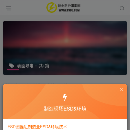
表面导电
共1篇
排序
更新
浏览
点赞
评论
静电耗散材料是指？
制造现场ESD&环境
十万个为什么
静电技术
8年前
1.7W+
ESD圈推进制造业ESD&环境技术