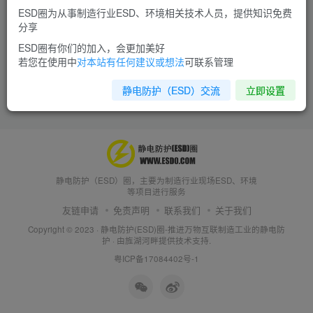
ESD圈为从事制造行业ESD、环境相关技术人员，提供知识免费
分享
ESD圈有你们的加入，会更加美好
若您在使用中
对本站有任何建议或想法
可联系管理
静电防护（ESD）交流
立即设置
静电防护（ESD）圈，主要为制造行业现场ESD、环境
等项目进行服务
友链申请
免责声明
联系我们
关于我们
Copyright © 2023 ·
静电防护(ESD)圈-推进万物互联制造工业的静电防
护
· 由
旌湖河畔
提供技术支持.
粤ICP备17084402号-1