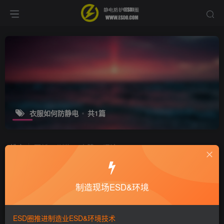
衣服如何防静电
共1篇
排序
更新
浏览
点赞
评论
居家如何除静电？
制造现场ESD&环境
十万个为什么
静电技术
7年前
5352
ESD圈推进制造业ESD&环境技术