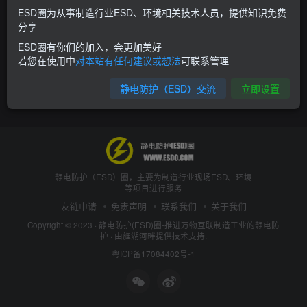
ESD圈为从事制造行业ESD、环境相关技术人员，提供知识免费
分享
ESD圈有你们的加入，会更加美好
若您在使用中
对本站有任何建议或想法
可联系管理
静电防护（ESD）交流
立即设置
静电防护（ESD）圈，主要为制造行业现场ESD、环境
等项目进行服务
友链申请
免责声明
联系我们
关于我们
Copyright © 2023 ·
静电防护(ESD)圈-推进万物互联制造工业的静电防
护
· 由
旌湖河畔
提供技术支持.
粤ICP备17084402号-1