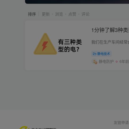
排序
更新
浏览
点赞
评论
1分钟了解3种
静电技术
静电防护
6年前
友链申请