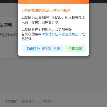
ESD圈推进制造业ESD&环境技术
ESD圈为从事制造行业ESD、环境相关技术
人员，提供知识免费分享
类型的电
ESD圈有你们的加入，会更加美好
若您在使用中
对本站有任何建议或想法
可联
我们在生产车间经常会遇到有3种不同类型的电，想必大家都也都有了解过，至于是哪三种类型呢？如下： 静电 交流电 直流电 这些电是如何定义的？ 静电：在某个物体表面处理稳定状态而不产生流动的...
系管理
静电防护（ESD）交流
立即设置
0
1W+
1
免责声明
联系我们
关于我们