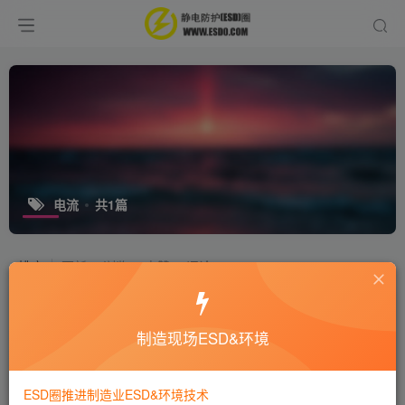
电流
共1篇
排序
更新
浏览
点赞
评论
强磁场（比如磁铁）会引起ESD 吗？
磁场与ESD 间有一些什么联系吗？
制造现场ESD&环境
十万个为什么
静电技术
8年前
7558
ESD圈推进制造业ESD&环境技术