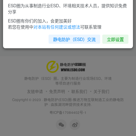
ESD圈为从事制造行业ESD、环境相关技术人员，提供知识免费
分享
ESD圈有你们的加入，会更加美好
若您在使用中
对本站有任何建议或想法
可联系管理
静电防护（ESD）交流
立即设置
静电防护（ESD）圈，主要为制造行业现场ESD、环境
等项目进行服务
友链申请
免责声明
联系我们
关于我们
Copyright © 2023 ·
静电防护(ESD)圈-推进万物互联制造工业的静电防
护
· 由
旌湖河畔
提供技术支持.
粤ICP备17084402号-1