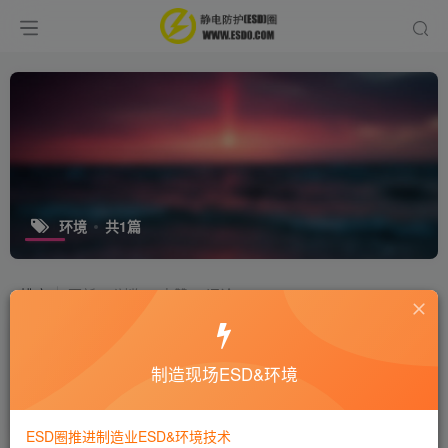
环境
共1篇
排序
更新
浏览
点赞
评论
抓好工业企业现场管理
制造现场ESD&环境
培训咨询
9年前
4523
ESD圈推进制造业ESD&环境技术