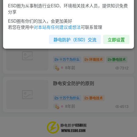
ESD圈为从事制造行业ESD、环境相关技术人员，提供知识免费
环境空气的相对湿度是如何影响ESD
分享
的？
ESD圈有你们的加入，会更加美好
十万个为什么
环境技术
静电技术
若您在使用中
对本站有任何建议或想法
可联系管理
8年前
1W+
静电防护（ESD）交流
立即设置
产生静电和天气干燥有无关系？
十万个为什么
环境技术
静电技术
8年前
7312
静电安全防护的原则
十万个为什么
静电技术
8年前
4513