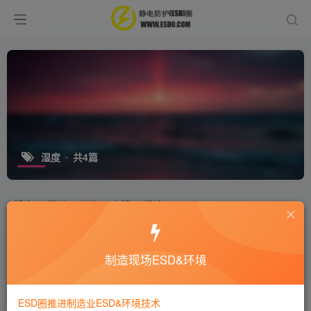
湿度
共4篇
排序
更新
浏览
点赞
评论
湿度影响静电的机理是什么？
制造现场ESD&环境
十万个为什么
环境技术
静电技术
7年前
9930
ESD圈推进制造业ESD&环境技术