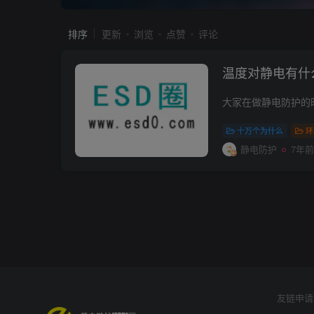
排序
更新
浏览
点赞
评论
温度对静电有什
十万个为什么
环
静电防护
7年前
友链申请