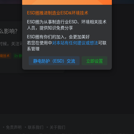
ESD圈推进制造业ESD&环境技术
ESD圈为从事制造行业ESD、环境相关技术
人员，提供知识免费分享
么影响？
ESD圈有你们的加入，会更加美好
若您在使用中
对本站有任何建议或想法
可联
大家在做静电防护的时候，关注可能就是湿度，其实温度对静电也有影响？ 因温度升高物质活性增强摩擦电压增加；同时温度升高部分物质的导电性增强，易于消除静电。
系管理
境技术
静电技术
静电防护（ESD）交流
立即设置
0
1.8W+
2
免责声明
联系我们
关于我们