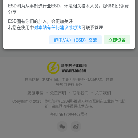
ESD圈为从事制造行业ESD、环境相关技术人员，提供知识免费
分享
ESD圈有你们的加入，会更加美好
若您在使用中
对本站有任何建议或想法
可联系管理
静电防护（ESD）交流
立即设置
静电防护（ESD）圈，主要为制造行业现场ESD、环境
等项目进行服务
友链申请
免责声明
联系我们
关于我们
Copyright © 2023 ·
静电防护(ESD)圈-推进万物互联制造工业的静电防
护
· 由
旌湖河畔
提供技术支持.
粤ICP备17084402号-1