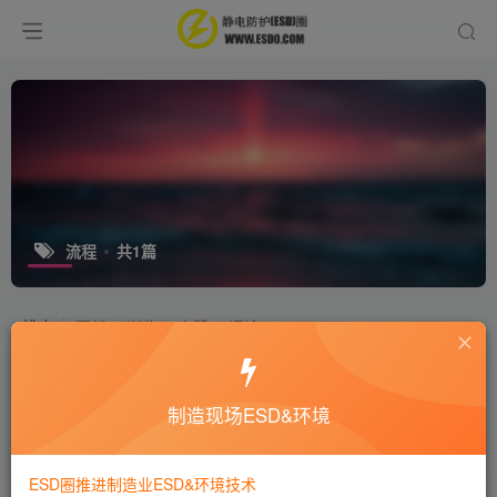
流程
共1篇
排序
更新
浏览
点赞
评论
什么叫工作到位？很深刻！
制造现场ESD&环境
培训咨询
9年前
3913
ESD圈推进制造业ESD&环境技术