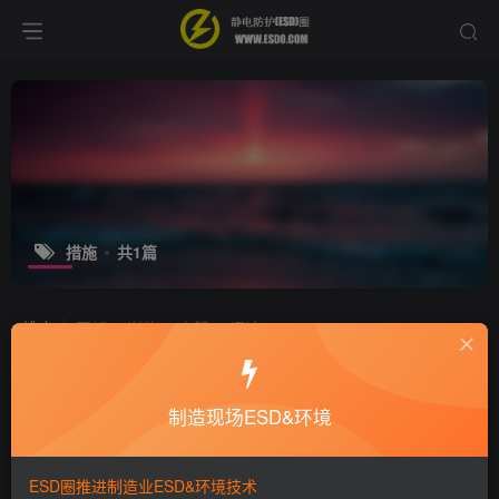
措施
共1篇
排序
更新
浏览
点赞
评论
抓好工业企业现场管理
制造现场ESD&环境
培训咨询
9年前
4523
ESD圈推进制造业ESD&环境技术