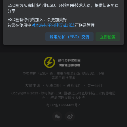
ESD圈为从事制造行业ESD、环境相关技术人员，提供知识免费
分享
ESD圈有你们的加入，会更加美好
若您在使用中
对本站有任何建议或想法
可联系管理
静电防护（ESD）交流
立即设置
静电防护（ESD）圈，主要为制造行业现场ESD、环境
等项目进行服务
友链申请
免责声明
联系我们
关于我们
Copyright © 2023 ·
静电防护(ESD)圈-推进万物互联制造工业的静电防
护
· 由
旌湖河畔
提供技术支持.
粤ICP备17084402号-1