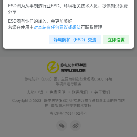
ESD圈为从事制造行业ESD、环境相关技术人员，提供知识免费
分享
ESD圈有你们的加入，会更加美好
若您在使用中
对本站有任何建议或想法
可联系管理
静电防护（ESD）交流
立即设置
静电防护（ESD）圈，主要为制造行业现场ESD、环境
等项目进行服务
友链申请
免责声明
联系我们
关于我们
Copyright © 2023 ·
静电防护(ESD)圈-推进万物互联制造工业的静电防
护
· 由
旌湖河畔
提供技术支持.
粤ICP备17084402号-1