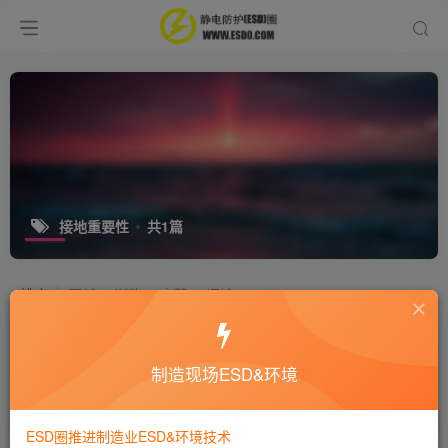
接地重要性
共1篇
排序
更新
浏览
点赞
评论
接地的重要性，华润微电子厂火灾起
因？
制造现场ESD&环境
行业新闻
8年前
7617
ESD圈推进制造业ESD&环境技术