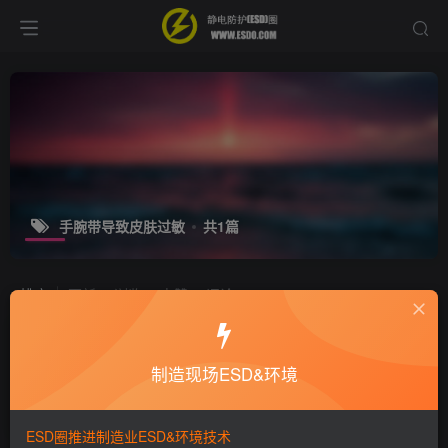
手腕带导致皮肤过敏
共1篇
排序
更新
浏览
点赞
评论
防静电手腕带佩戴后为什么会过敏！
制造现场ESD&环境
十万个为什么
静电技术
8年前
9560
ESD圈推进制造业ESD&环境技术