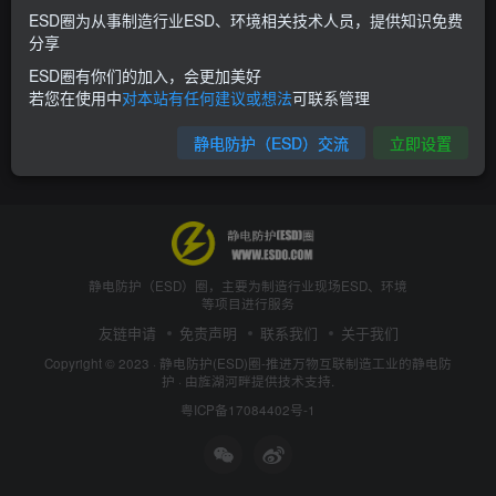
ESD圈为从事制造行业ESD、环境相关技术人员，提供知识免费
分享
ESD圈有你们的加入，会更加美好
若您在使用中
对本站有任何建议或想法
可联系管理
静电防护（ESD）交流
立即设置
静电防护（ESD）圈，主要为制造行业现场ESD、环境
等项目进行服务
友链申请
免责声明
联系我们
关于我们
Copyright © 2023 ·
静电防护(ESD)圈-推进万物互联制造工业的静电防
护
· 由
旌湖河畔
提供技术支持.
粤ICP备17084402号-1