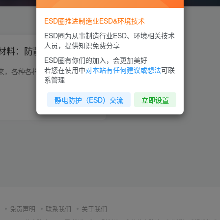
ESD圈推进制造业ESD&环境技术
ESD圈为从事制造行业ESD、环境相关技术
人员，提供知识免费分享
材料：防静电除尘棒
ESD圈有你们的加入，会更加美好
若您在使用中
对本站有任何建议或想法
可联
随着智能化时间的到来，各种各样的电子产品都是大屏显示，可以说是给用户一个很好的可视化体验操作感，那对于制造行业来说：制造大屏的显示若没有控制好产品的工艺，可能就会导致内屏上被污染，...
系管理
静电防护（ESD）交流
立即设置
0
7327
198
免责声明
联系我们
关于我们