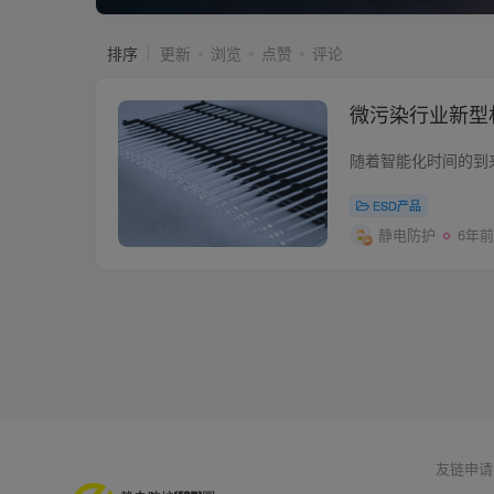
排序
更新
浏览
点赞
评论
微污染行业新型
ESD产品
静电防护
6年前
友链申请