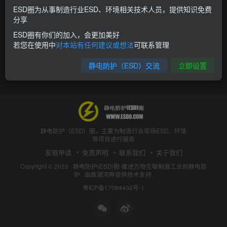
ESD圈为从事制造行业ESD、环境相关技术人员，提供知识免费
分享
ESD圈有你们的加入，会更加美好
若您在使用中
对本站有任何建议或想法
可联系管理
静电防护（ESD）交流
立即设置
静电防护（ESD）圈，主要为制造行业现场ESD、环境
等项目进行服务
友链申请
免责声明
联系我们
关于我们
Copyright © 2023 ·
静电防护(ESD)圈-推进万物互联制造工业的静电防
护
· 由
旌湖河畔
提供技术支持.
粤ICP备17084402号-1