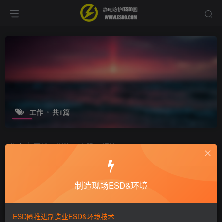
工作
共1篇
排序
更新
浏览
点赞
评论
什么叫工作到位？很深刻！
制造现场ESD&环境
培训咨询
9年前
3918
ESD圈推进制造业ESD&环境技术