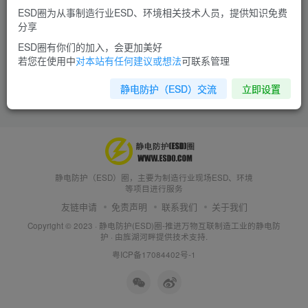
ESD圈为从事制造行业ESD、环境相关技术人员，提供知识免费
分享
ESD圈有你们的加入，会更加美好
若您在使用中
对本站有任何建议或想法
可联系管理
静电防护（ESD）交流
立即设置
静电防护（ESD）圈，主要为制造行业现场ESD、环境
等项目进行服务
友链申请
免责声明
联系我们
关于我们
Copyright © 2023 ·
静电防护(ESD)圈-推进万物互联制造工业的静电防
护
· 由
旌湖河畔
提供技术支持.
粤ICP备17084402号-1