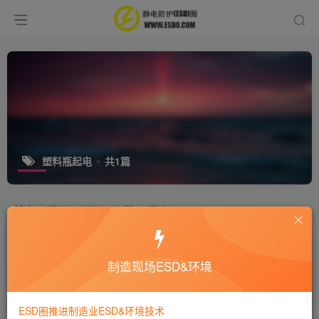
塑料瓶起电
共1篇
排序
更新
浏览
点赞
评论
茂名高新区“2·7”火灾事故原因：塑料瓶
取样产生静电
制造现场ESD&环境
行业新闻
6年前
5115
ESD圈推进制造业ESD&环境技术