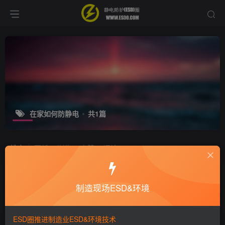
在家如何防静电
共1篇
排序
更新
浏览
点赞
评论
居家如何除静电？
制造现场ESD&环境
十万个为什么
静电技术
7年前
5344
ESD圈推进制造业ESD&环境技术