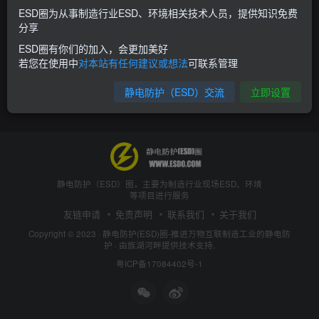
ESD圈为从事制造行业ESD、环境相关技术人员，提供知识免费
分享
ESD圈有你们的加入，会更加美好
若您在使用中
对本站有任何建议或想法
可联系管理
静电防护（ESD）交流
立即设置
静电防护（ESD）圈，主要为制造行业现场ESD、环境
等项目进行服务
友链申请
免责声明
联系我们
关于我们
Copyright © 2023 ·
静电防护(ESD)圈-推进万物互联制造工业的静电防
护
· 由
旌湖河畔
提供技术支持.
粤ICP备17084402号-1