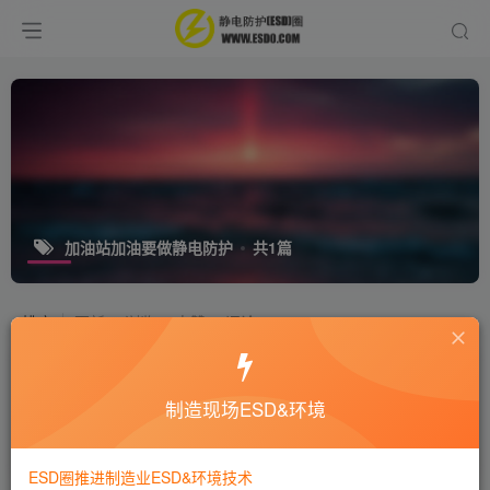
加油站加油要做静电防护
共1篇
排序
更新
浏览
点赞
评论
加油过程中如何防静电？
制造现场ESD&环境
十万个为什么
静电技术
7年前
7657
ESD圈推进制造业ESD&环境技术