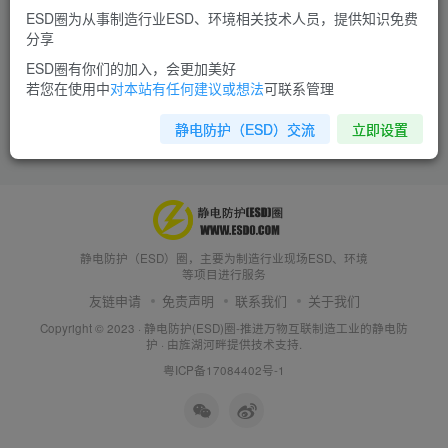
ESD圈为从事制造行业ESD、环境相关技术人员，提供知识免费
分享
ESD圈有你们的加入，会更加美好
若您在使用中
对本站有任何建议或想法
可联系管理
静电防护（ESD）交流
立即设置
静电防护（ESD）圈，主要为制造行业现场ESD、环境
等项目进行服务
友链申请
免责声明
联系我们
关于我们
Copyright © 2023 ·
静电防护(ESD)圈-推进万物互联制造工业的静电防
护
· 由
旌湖河畔
提供技术支持.
粤ICP备17084402号-1