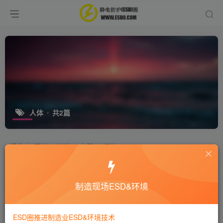
人体
共2篇
排序
更新
浏览
点赞
评论
工厂站立作业能否取消防静电手腕带
制造现场ESD&环境
十万个为什么
静电技术
9年前
6192
ESD圈推进制造业ESD&环境技术