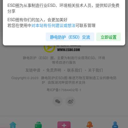
ESD圈为从事制造行业ESD、环境相关技术人员，提供知识免费
防静电衣物中为什么没有防静电袜子？
分享
“鞋垫”影响防静电鞋的作用吗？
ESD圈有你们的加入，会更加美好
十万个为什么
静电技术
若您在使用中
对本站有任何建议或想法
可联系管理
9年前
8520
静电防护（ESD）交流
立即设置
静电防护（ESD）圈，主要为制造行业现场ESD、环境
等项目进行服务
友链申请
免责声明
联系我们
关于我们
Copyright © 2023 ·
静电防护(ESD)圈-推进万物互联制造工业的静电防
护
· 由
旌湖河畔
提供技术支持.
粤ICP备17084402号-1